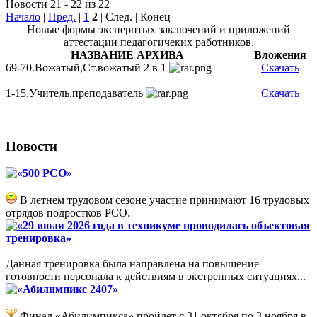
Новости 21 - 22 из 22
Начало
|
Пред.
|
1
2
| След. | Конец
Новые формы экспернтых заключений и приложений
аттестации педагогичеких работников.
НАЗВАНИЕ АРХИВА
Вложения
69-70.Вожатый,Ст.вожатый 2 в 1
Скачать
1-15.Учитель,преподаватель
Скачать
Новости
«500 РСО»
В летнем трудовом сезоне участие принимают 16 трудовых
отрядов подростков РСО.
«29 июля 2026 года в техникуме проводилась объектовая
тренировка»
Данная тренировка была направлена на повышение
готовности персонала к действиям в экстренных ситуациях...
«Абилимпикс 2407»
Финал «Абилимпикса» пройдет с 31 октября по 3 ноября в