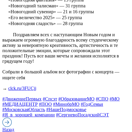
«Новогодний талисман» — 31 группа
«Новогодний сувенир» — 21 и 16 группы
«Его величество 2025» — 25 группа
«Новогодняя сладость» — 28 группа
Поздравляем всех с наступающим Новым годом и
выражаем огромную благодарность всему студенческому
активу за невероятную креативность, артистичность и те
положительные эмоции, которые сопровождали этот
праздник! Пусть все ваши мечты и желания исполнятся в
грядущем году!
Собрали в большой альбом все фотографии с концерта —
ищите себя
→
clck.ru/3FUCjj
#ДвижениеПервых
#Спсэт
#ОбразованиеМО
#СПО
#МО
#МЕДИАЦЕНТР
#ПОО
#МинобрМО
#ГодСемьи
#МосковскаяОбласть
#НашеПодмосковье
#Я_в_хорошей_компании
#СергиевоПосадскийСЭТ
Назад