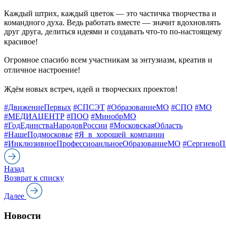
Каждый штрих, каждый цветок — это частичка творчества и
командного духа. Ведь работать вместе — значит вдохновлять
друг друга, делиться идеями и создавать что‑то по‑настоящему
красивое!
Огромное спасибо всем участникам за энтузиазм, креатив и
отличное настроение!
Ждём новых встреч, идей и творческих проектов!
#ДвижениеПервых
#СПСЭТ
#ОбразованиеМО
#СПО
#МО
#МЕДИАЦЕНТР
#ПОО
#МинобрМО
#ГодЕдинстваНародовРоссии
#МосковскаяОбласть
#НашеПодмосковье
#Я_в_хорошей_компании
#ИнклюзивноеПрофессиоанльноеОбразованиеМО
#СергиевоП
Назад
Возврат к списку
Далее
Новости