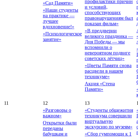
профилактики причин
«Сад Памяти»
и условий,
«Наши студенты
способствующих
на практике —
правонарушениям был
лучшее
показан фильм»
вдохновение!»
«В преддверии
«Психологическое
великого праздника —
занятие»
Дня Победы — мы
вспомнили о
невероятном подвиге
советских лётчиц»
«Цветы Памяти снова
расцвели в нашем
техникуме»
Акция «Стена
Памяти»
11
12
13
«Разговоры о
«Студенты общежития
важном»
техникума совершили
виртуальную
Открытки были
экскурсию по музеям»
переданы
бабушкам и
«Сбор гумпомощи к 1