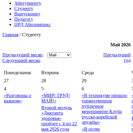
Абитуриенту
Студенту
Выпускнику
Педагогу
ЦРД Абилимпикс
Главная
/
Студенту
Май 2026
Предыдущий месяц
Предыдущий
год
Следующий месяц
Понедельник
Вторник
Среда
27
28
29
4
5
6
«Разговоры о
«МИР! ТРУД!
«В техникуме прошло
важном»
МАЙ!»
торжественное
публичное
Второй модуль
мероприятие Клуба
«Диктанта
русско-корейской
здоровья»
дружбы»
пройдет с 4 по 22
мая 2026 года
«В целях