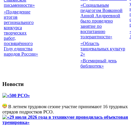
письменности»
«Социальным
педагогом Воякиной
«Подведение
Анной Андреевной
итогов
было проведено
регионального
занятие по
конкурса
воспитанию
творческих
толерантности»
работ,
посвящённого
«Область
Году единства
танцевальных культур
народов России»
2»
«Всемирный день
библиотек»
Новости
«500 РСО»
В летнем трудовом сезоне участие принимают 16 трудовых
отрядов подростков РСО.
«29 июля 2026 года в техникуме проводилась объектовая
тренировка»