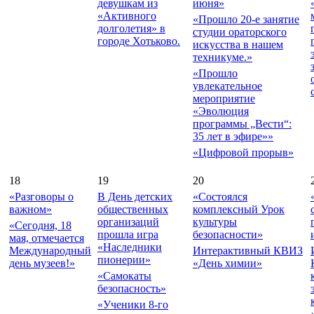
девушкам из
июня»
«Активного
«Прошло 20-е занятие
долголетия» в
студии ораторского
городе Хотьково.
искусства в нашем
техникуме.»
«Прошло
увлекательное
мероприятие
«Эволюция
программы „Вести“:
35 лет в эфире»»
«Цифровой прорыв»
18
19
20
«Разговоры о
В День детских
«Состоялся
важном»
общественных
комплексный Урок
организаций
культуры
«Сегодня, 18
прошла игра
безопасности»
мая, отмечается
«Наследники
Международный
Интерактивный КВИЗ
пионерии»
день музеев!»
«День химии»
«Самокаты
безопасность»
«Ученики 8-го