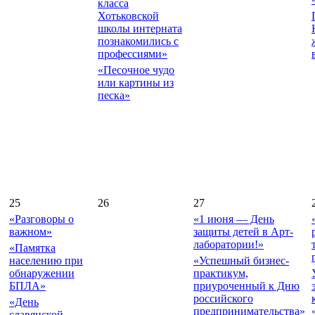
класса
Хотьковской
школы интерната
познакомились с
профессиями»
«Песочное чудо
или картины из
песка»
25
26
27
«Разговоры о
«1 июня — День
важном»
защиты детей в Арт-
лаборатории!»
«Памятка
населению при
«Успешный бизнес-
обнаружении
практикум,
БПЛА»
приуроченный к Дню
российского
«День
предпринимательства»
славянской