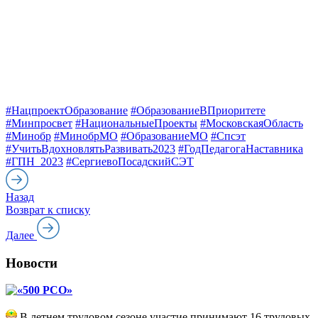
#НацпроектОбразование
#ОбразованиеВПриоритете
#Минпросвет
#НациональныеПроекты
#МосковскаяОбласть
#Минобр
#МинобрМО
#ОбразованиеМО
#Спсэт
#УчитьВдохновлятьРазвивать2023
#ГодПедагогаНаставника
#ГПН_2023
#СергиевоПосадскийСЭТ
Назад
Возврат к списку
Далее
Новости
«500 РСО»
В летнем трудовом сезоне участие принимают 16 трудовых