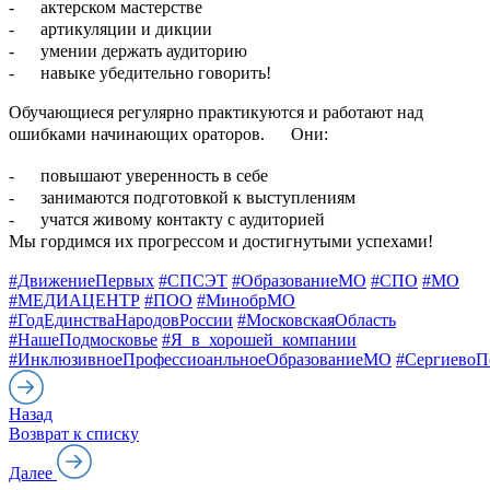
-
актерском мастерстве
-
артикуляции и дикции
-
умении держать аудиторию
-
навыке убедительно говорить!
Обучающиеся регулярно практикуются и работают над
ошибками начинающих ораторов.
Они:
-
повышают уверенность в себе
-
занимаются подготовкой к выступлениям
-
учатся живому контакту с аудиторией
Мы гордимся их прогрессом и достигнутыми успехами!
#ДвижениеПервых
#СПСЭТ
#ОбразованиеМО
#СПО
#МО
#МЕДИАЦЕНТР
#ПОО
#МинобрМО
#ГодЕдинстваНародовРоссии
#МосковскаяОбласть
#НашеПодмосковье
#Я_в_хорошей_компании
#ИнклюзивноеПрофессиоанльноеОбразованиеМО
#СергиевоП
Назад
Возврат к списку
Далее