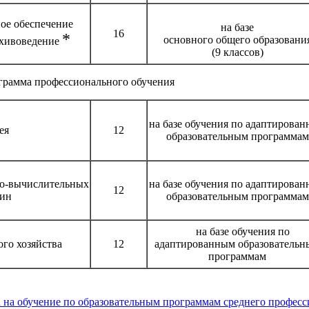
ое обеспечение
на базе
16
*
основного общего образовани
рхивоведение
(9 классов)
грамма профессионального обучения
на базе обучения по адаптирова
ея
12
образовательным программам
но-вычислительных
на базе обучения по адаптирова
12
ин
образовательным программам
на базе обучения по
ого хозяйства
12
адаптированным образовательн
программам
обучение по образовательным программам среднего профессион