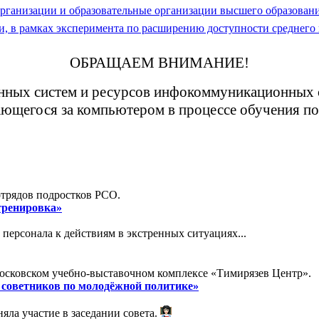
организации и образовательные организации высшего образован
и, в рамках эксперимента по расширению доступности среднего
ОБРАЩАЕМ ВНИМАНИЕ!
ных систем и ресурсов инфокоммуникационных си
ющегося за компьютером в процессе обучения по 
отрядов подростков РСО.
 тренировка»
персонала к действиям в экстренных ситуациях...
московском учебно-выставочном комплексе «Тимирязев Центр».
и советников по молодёжной политике»
яла участие в заседании совета.