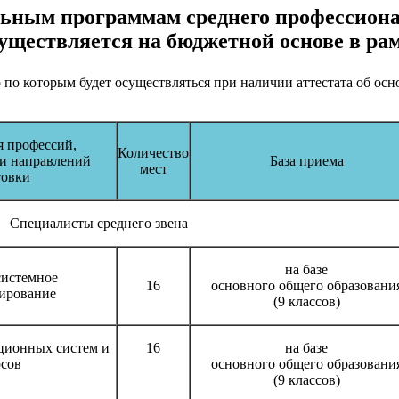
льным программам среднего профессион
уществляется на бюджетной основе в р
по которым будет осуществляться при наличии аттестата об осн
 профессий,
Количество
 и направлений
База приема
мест
товки
Специалисты среднего звена
на базе
системное
16
основного общего образовани
ирование
(9 классов)
ционных систем и
16
на базе
рсов
основного общего образовани
(9 классов)