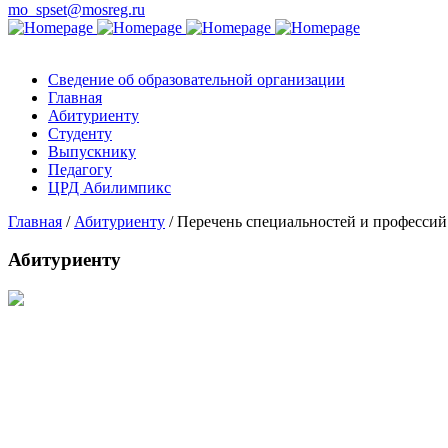
mo_spset@mosreg.ru
Сведение об образовательной организации
Главная
Абитуриенту
Студенту
Выпускнику
Педагогу
ЦРД Абилимпикс
Главная
/
Абитуриенту
/
Перечень специальностей и профессий
Абитуриенту