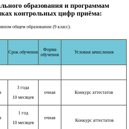
ального образования и программам
амках контрольных цифр приёма:
овном общем образовании (9 класс).
Форма
Срок обучения
Условия зачисления
обучения
3 года
я
очная
Конкурс аттестатов
10 месяцев
1 год
я
очная
Конкурс аттестатов
10 месяцев