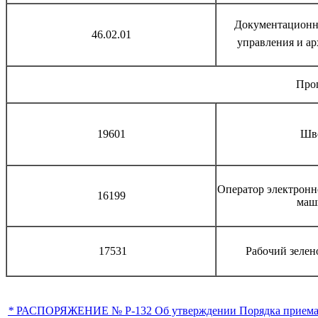
Документационн
46.02.01
управления и а
Про
19601
Шв
Оператор электрон
16199
маш
17531
Рабочий зелен
*
РАСПОРЯЖЕНИЕ № Р-132 Об утверждении Порядка приема на 