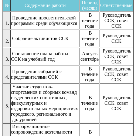
Период
№
Содержание работы
Ответственные
(месяц)
В
Руководитель
Проведение просветительской
течение
ССК, совет
1.
программы среди обучающихся
года
ССК
В
Руководитель
Собрание активистов ССК
течение
2.
ССК
года
Руководитель
Составление плана работы
Август-
ССК, совет
3.
ССК на учебный год
сентябрь
ССК
В
Руководитель
Проведение собраний с
течение
ССК, совет
4.
представителями ССК
года
ССК
Участие студентов-
спортсменов и сборных команд
студенческих спортивных,
В
Руководитель
физкультурных и
течение
ССК, совет
5.
оздоровительных мероприятиях
года
ССК
городского, регионального и
др. уровней
Информационное
сопровождение деятельности
В