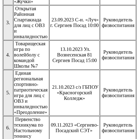
«Жучки»
Открытая
Районная
Спартакиада
23.09.2023 С-н. «Луч»
Руководитель
3.
для лиц с ОВЗ
г. Сергиев Посад 10:00
физвоспитания
и
инвалидностью
Товарищеская
игра по
13.10.2023 Ул.
Руководитель
4.
волейболу с
Вознесенская 81
физвоспитания
командой
Сергиев Посад 15:00
Школы №7
Единая
региональная
спортивно-
21.10.2023 с/з ГБПОУ
патриотическая
Руководитель
5.
«Красногорский
игра для лиц с
физвоспитания
Колледж»
ОВЗ и
инвалидностью
«Преодоление»
Первенство
техникума по
09.11.2023 «Сергиево-
Руководитель
6.
Настольному
Посадский СЭТ»
физвоспитания
теннису