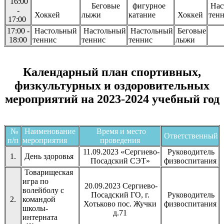
16:00
Беговые
фигурное
Нас
-
Хоккей
лыжи
катание
Хоккей
тен
17:00
17:00 -
Настольный
Настольный
Настольный
Беговые
18:00
теннис
теннис
теннис
лыжи
Календарный план спортивных,
физкультурных и оздоровительных
мероприятий на 2023-2024 учебный год
№
Наименование
Время и место
Ответственный
п/п
мероприятия
проведения
11.09.2023 «Сергиево-
Руководитель
1.
День здоровья
Посадский СЭТ»
физвоспитания
Товарищеская
игра по
20.09.2023 Сергиево-
волейболу с
Посадский ГО, г.
Руководитель
2.
командой
Хотьково пос. Жучки
физвоспитания
школы-
д.71
интерната