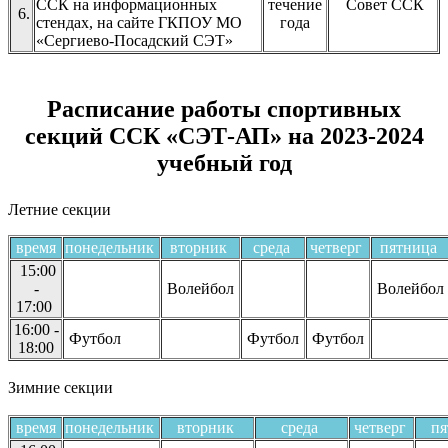
ССК на информационных
течение
Совет ССК
6.
стендах, на сайте ГКПОУ МО
года
«Сергиево-Посадский СЭТ»
Расписание работы спортивных
секций ССК «СЭТ-АП» на 2023-2024
учебный год
Летние секции
время
понедельник
вторник
среда
четверг
пятница
15:00
-
Волейбол
Волейбол
17:00
16:00 -
Футбол
Футбол
Футбол
18:00
Зимние секции
время
понедельник
вторник
среда
четверг
п