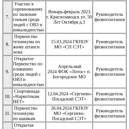
Участие в
соревнованиях
Январь-февраль 2023.
по лыжным
Руководитель
7.
г. Краснозаводск ул. 50
гонкам среди
физвоспитания
Лет Октября д.3
людей с ОВЗ и
инвалидностью
Первенство
техникума по
15.03.2024 ГКПОУ
Руководитель
8.
жиму штанги
МО «СП СЭТ»
физвоспитания
лежа
Открытое
Первенство по
Апрель-май
плаванию
Руководитель
9.
2024 ФОК «Лотос» п.
среди людей с
физвоспитания
Богородское МО
ОВЗ и
инвалидностью
Спартакиада
12.04.2024 «Сергиево-
Руководитель
10.
«Наркотикам
Посадский СЭТ»
физвоспитания
НЕТ»
Первенство
26.04.2024 ГКПОУ
Руководитель
11.
техникума
МО «Сергиево-
физвоспитания
по шашкам
Посадский СЭТ»
Открытая