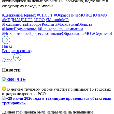
обучающихся на новые открытия и, возможно, подтолкнёт к
следующему походу в музей!
#ДвижениеПервых
#СПСЭТ
#ОбразованиеМО
#СПО
#МО
#МЕДИАЦЕНТР
#ПОО
#МинобрМО
#ГодЕдинстваНародовРоссии
#МосковскаяОбласть
#НашеПодмосковье
#Я_в_хорошей_компании
#ИнклюзивноеПрофессиоанльноеОбразованиеМО
#СергиевоП
Назад
Возврат к списку
Далее
Новости
«500 РСО»
В летнем трудовом сезоне участие принимают 16 трудовых
отрядов подростков РСО.
«29 июля 2026 года в техникуме проводилась объектовая
тренировка»
Данная тренировка была направлена на повышение