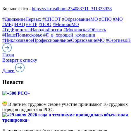
Больше фото -
https://vk.ru/album-234083711_311323928
#ДвижениеПервых
#СПСЭТ
#ОбразованиеМО
#СПО
#МО
#МЕДИАЦЕНТР
#ПОО
#МинобрМО
#ГодЕдинстваНародовРоссии
#МосковскаяОбласть
#НашеПодмосковье
#Я_в_хорошей_компании
#ИнклюзивноеПрофессиоанльноеОбразованиеМО
#СергиевоП
Назад
Возврат к списку
Далее
Новости
«500 РСО»
В летнем трудовом сезоне участие принимают 16 трудовых
отрядов подростков РСО.
«29 июля 2026 года в техникуме проводилась объектовая
тренировка»
Данная тренировка была направлена на повышение