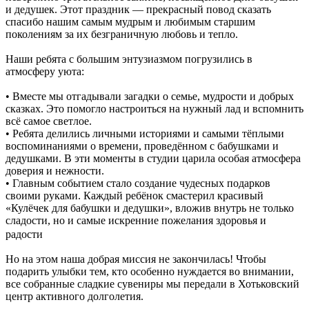
и дедушек. Этот праздник — прекрасный повод сказать
спасибо нашим самым мудрым и любимым старшим
поколениям за их безграничную любовь и тепло.
Наши ребята с большим энтузиазмом погрузились в
атмосферу уюта:
• Вместе мы отгадывали загадки о семье, мудрости и добрых
сказках. Это помогло настроиться на нужный лад и вспомнить
всё самое светлое.
• Ребята делились личными историями и самыми тёплыми
воспоминаниями о времени, проведённом с бабушками и
дедушками. В эти моменты в студии царила особая атмосфера
доверия и нежности.
• Главным событием стало создание чудесных подарков
своими руками. Каждый ребёнок смастерил красивый
«Кулёчек для бабушки и дедушки», вложив внутрь не только
сладости, но и самые искренние пожелания здоровья и
радости
Но на этом наша добрая миссия не закончилась! Чтобы
подарить улыбки тем, кто особенно нуждается во внимании,
все собранные сладкие сувениры мы передали в Хотьковский
центр активного долголетия.