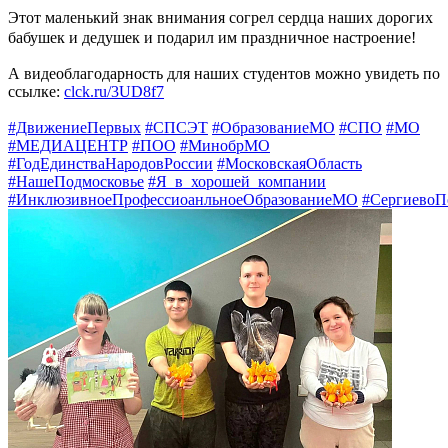
Этот маленький знак внимания согрел сердца наших дорогих
бабушек и дедушек и подарил им праздничное настроение!
А видеоблагодарность для наших студентов можно увидеть по
ссылке:
clck.ru/3UD8f7
#ДвижениеПервых
#СПСЭТ
#ОбразованиеМО
#СПО
#МО
#МЕДИАЦЕНТР
#ПОО
#МинобрМО
#ГодЕдинстваНародовРоссии
#МосковскаяОбласть
#НашеПодмосковье
#Я_в_хорошей_компании
#ИнклюзивноеПрофессиоанльноеОбразованиеМО
#СергиевоП